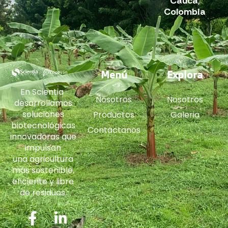
Cauca,
Colombia
Menú
Explora
En Scientia
Nosotros
Nosotros
desarrollamos
soluciones
Productos
Galeria
biotecnológicas
Contáctanos
innovadoras que
impulsan
una agricultura
más sostenible,
eficiente y libre
de residuos.