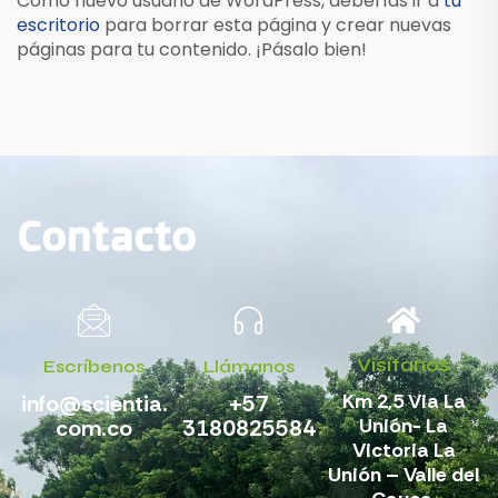
Como nuevo usuario de WordPress, deberías ir a
tu
escritorio
para borrar esta página y crear nuevas
páginas para tu contenido. ¡Pásalo bien!
Contacto
Visítanos
Escríbenos
Llámanos
Km 2,5 Via La
info@scientia.
+57
Unión- La
com.co
3180825584
Victoria La
Unión – Valle del