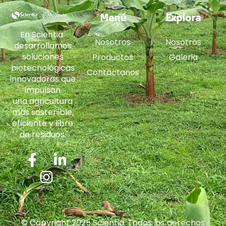
Menú
Explora
En Scientia
Nosotros
Nosotros
desarrollamos
soluciones
Productos
Galeria
biotecnológicas
Contáctanos
innovadoras que
impulsan
una agricultura
más sostenible,
eficiente y libre
de residuos.
© Copyright 2025 Scientia. Todos los derechos