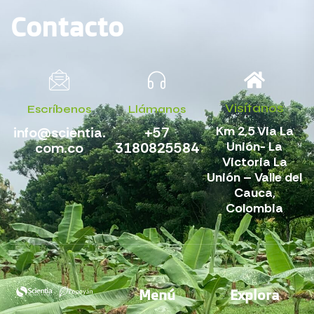
Contacto
Visítanos
Escríbenos
Llámanos
Km 2,5 Via La
info@scientia.
+57
Unión- La
com.co
3180825584
Victoria La
Unión – Valle del
Cauca,
Colombia
Menú
Explora