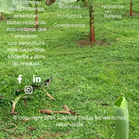
En Scientia
Nosotros
Nosotros
desarrollamos
soluciones
Productos
Galeria
biotecnológicas
Contáctanos
innovadoras que
impulsan
una agricultura
más sostenible,
eficiente y libre
de residuos.
© Copyright 2025 Scientia. Todos los derechos
reservados