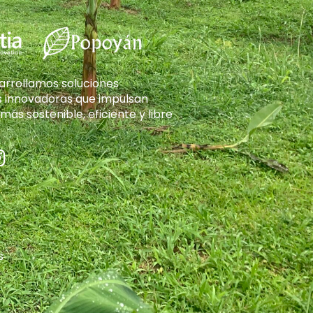
arrollamos soluciones
s innovadoras que impulsan
más sostenible, eficiente y libre
s