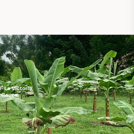
- La Victoria
l Cauca,