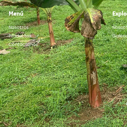
Menú
Explo
Nosotros
Nosot
Productos
Galeri
Contáctanos