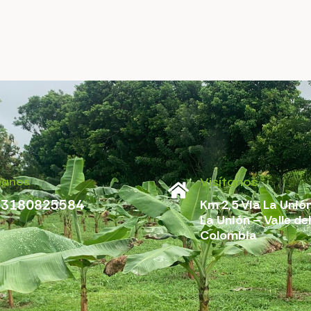
Visítanos
manos
 3180825584
Km 2,5 Via La Unión
La Unión – Valle de
Colombia