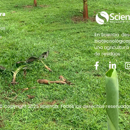
ra
ros
En Scientia des
a
biotecnológica
una agricultura 
de residuos.
© Copyright 2025 Scientia. Todos los derechos reservado