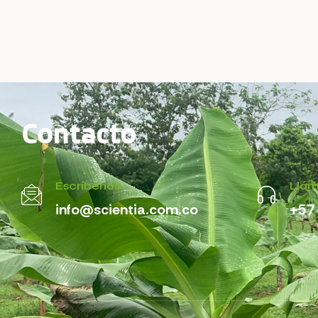
Contacto
Escríbenos
Llá
info@scientia.com.co
+57