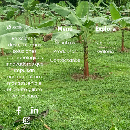
Menú
Explora
En Scientia
Nosotros
Nosotros
desarrollamos
soluciones
Productos
Galeria
biotecnológicas
Contáctanos
innovadoras que
impulsan
una agricultura
más sostenible,
eficiente y libre
de residuos.