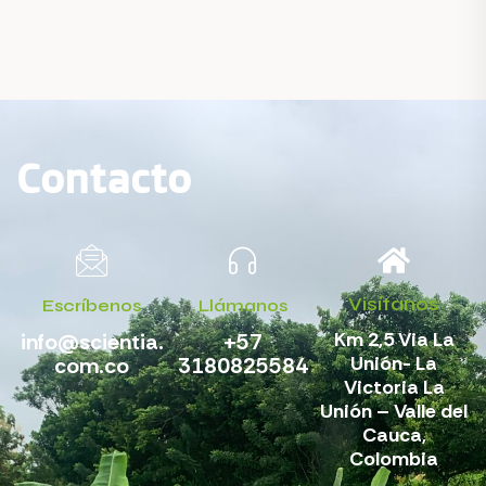
Contacto
Visítanos
Escríbenos
Llámanos
Km 2,5 Via La
info@scientia.
+57
Unión- La
com.co
3180825584
Victoria La
Unión – Valle del
Cauca,
Colombia