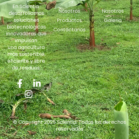
En Scientia
Nosotros
Nosotros
desarrollamos
soluciones
Productos
Galeria
biotecnológicas
Contáctanos
innovadoras que
impulsan
una agricultura
más sostenible,
eficiente y libre
de residuos.
© Copyright 2025 Scientia. Todos los derechos
reservados