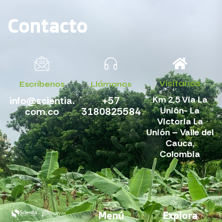
Contacto
Visítanos
Escríbenos
Llámanos
Km 2,5 Via La
info@scientia.
+57
Unión- La
com.co
3180825584
Victoria La
Unión – Valle del
Cauca,
Colombia
Menú
Explora