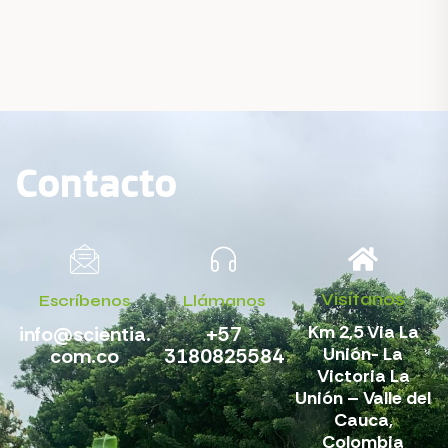
Contacto
Visítanos
Escríbenos
Llámanos
Km 2,5 Via La
info@scientia.
+57
Unión- La
com.co
3180825584
Victoria La
Unión – Valle del
Cauca,
Colombia