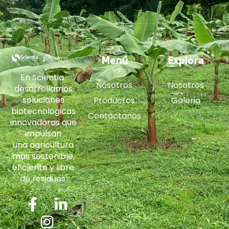
Menú
Explora
En Scientia
Nosotros
Nosotros
desarrollamos
soluciones
Productos
Galeria
biotecnológicas
Contáctanos
innovadoras que
impulsan
una agricultura
más sostenible,
eficiente y libre
de residuos.